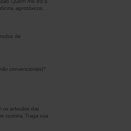
essão. Quem me diz o
icina, agrotóxicos,
inutos de
não convencionais)?
 os artesãos das
de cozinha. Traga sua