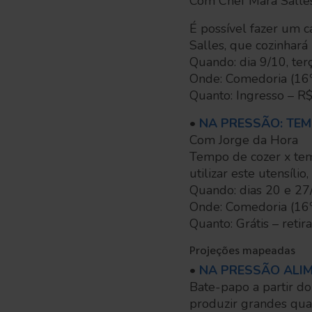
Com Chef Mara Salle
É possível fazer um 
Salles, que cozinhar
Quando: dia 9/10, ter
Onde: Comedoria (16º
Quanto: Ingresso – R
•
NA PRESSÃO: TEM
Com Jorge da Hora
Tempo de cozer x tem
utilizar este utensíli
Quando: dias 20 e 27
Onde: Comedoria (16º
Quanto: Grátis – reti
Projeções mapeadas
•
NA PRESSÃO ALI
Bate-papo a partir d
produzir grandes qua