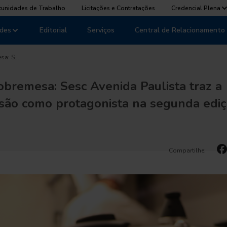
tunidades de Trabalho
Licitações e Contratações
Credencial Plena
des
Editorial
Serviços
Central de Relacionamento
sa: S…
obremesa: Sesc Avenida Paulista traz a
são como protagonista na segunda edi
Compartilhe: