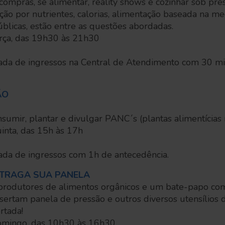
compras, se alimentar, reality shows e cozinhar sob pr
o por nutrientes, calorias, alimentação baseada na med
públicas, estão entre as questões abordadas.
erça, das 19h30 às 21h30
irada de ingressos na Central de Atendimento com 30 m
ÃO
sumir, plantar e divulgar PANC´s (plantas alimentícias 
inta, das 15h às 17h
rada de ingressos com 1h de antecedência.
 TRAGA SUA PANELA
 produtores de alimentos orgânicos e um bate-papo com
nsertam panela de pressão e outros diversos utensílios 
rtada!
domingo, das 10h30 às 16h30