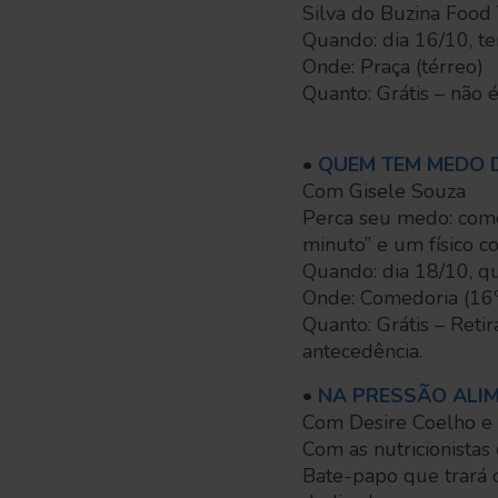
Silva do Buzina Food
Quando: dia 16/10, t
Onde: Praça (térreo)
Quanto: Grátis – não é
•
QUEM TEM MEDO 
Com Gisele Souza
Perca seu medo: como
minuto” e um físico c
Quando: dia 18/10, qu
Onde: Comedoria (16º
Quanto: Grátis – Ret
antecedência.
•
NA PRESSÃO ALI
Com Desire Coelho e 
Com as nutricionistas
Bate-papo que trará 