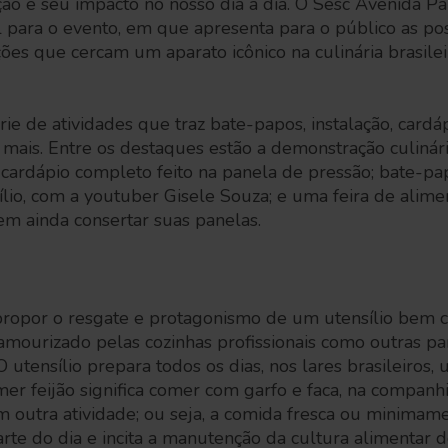
ção e seu impacto no nosso dia a dia. O Sesc Avenida P
 para o evento, em que apresenta para o público as po
ções que cercam um aparato icônico na culinária brasilei
ie de atividades que traz bate-papos, instalação, cardáp
o mais. Entre os destaques estão a demonstração culiná
 cardápio completo feito na panela de pressão; bate-p
sílio, com a youtuber Gisele Souza; e uma feira de alim
em ainda consertar suas panelas.
é propor o resgate e protagonismo de um utensílio bem
amourizado pelas cozinhas profissionais como outras pa
O utensílio prepara todos os dias, nos lares brasileiros
omer feijão significa comer com garfo e faca, na companh
m outra atividade; ou seja, a comida fresca ou minimam
rte do dia e incita a manutenção da cultura alimentar d