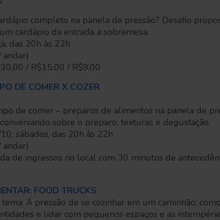
s
cardápio completo na panela de pressão? Desafio propo
á um cardápio da entrada a sobremesa.
ça, das 20h às 22h
 andar)
$30,00 / R$15,00 / R$9,00
PO DE COMER X COZER
po de comer – preparos de alimentos na panela de pr
o, conversando sobre o preparo, texturas e degustação.
/10, sábados, das 20h às 22h
 andar)
rada de ingressos no local com 30 minutos de antecedênc
MENTAR: FOOD TRUCKS
o tema: A pressão de se cozinhar em um caminhão; como
ntidades e lidar com pequenos espaços e as intempéri