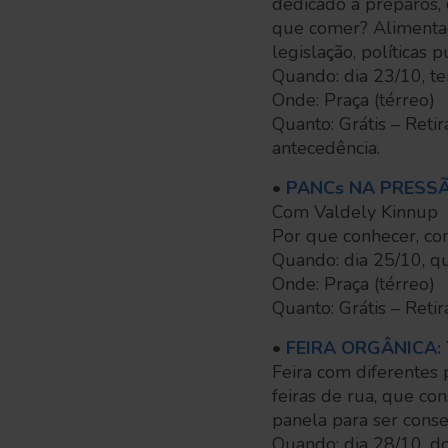
dedicado a preparos, 
que comer? Alimentaçã
legislação, políticas 
Quando: dia 23/10, t
Onde: Praça (térreo)
Quanto: Grátis – Ret
antecedência.
•
PANCs NA PRESS
Com Valdely Kinnup
Por que conhecer, con
Quando: dia 25/10, qu
Onde: Praça (térreo)
Quanto: Grátis – Reti
•
FEIRA ORGÂNICA:
Feira com diferentes
feiras de rua, que co
panela para ser conse
Quando: dia 28/10, 