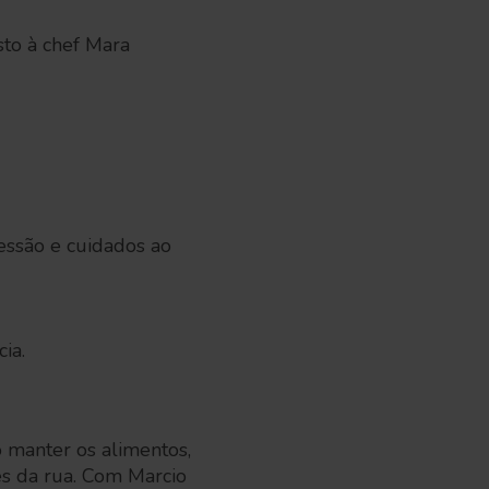
sto à chef Mara
essão e cuidados ao
ia.
 manter os alimentos,
es da rua. Com Marcio