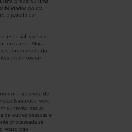
aulista preparou uma
ssibilidades pouco
ra: a panela de
io especial, vivência
ria com a chef Mara
apo sobre o medo da
entos orgânicos em
 comum – a panela de
nelas (sauteuse, wok,
, um alimento muito
ia de outras pessoas e
ente processada se
o nosso país.