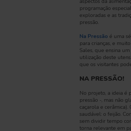
aspectos da alimenta
programação especial
exploradas e as tradi
pressão.
Na Pressão
é uma sér
para crianças, e muit
Sales, que ensina um
utilização deste uten
que os visitantes pod
NA PRESSÃO!
No projeto, a ideia 
pressão -, mas não gl
caçarola e cerâmica). 
saudável: o feijão. C
sem dividir tempo co
torna relevante em pa