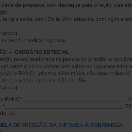
rsidade de preparos, com destaque para o feijão, que est
ção.
 terça a sexta, das 10h às 20h; sábados, domingos e fer
 andar)
 necessário retirar ingressos
ÃO! – CARDÁPIO ESPECIAL
ção pouco explorada na panela de pressão, o cardápio
um arroz arbóreo cozido com caldo de legumes natural
esão e PANCs (plantas alimentícias não convencionais).
, terças a domingos, das 12h às 15h
 andar)
 e PANC* _______________________________________ R
 *_____________________________________________ R$
do dia.
NELA DE PRESSÃO: DA ENTRADA À SOBREMESA