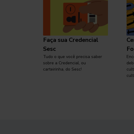
l
Faça sua Credencial
Ce
 SP,
Sesc
Fo
viajar
Tudo o que você precisa saber
Enc
sobre a Credencial, ou
deb
carteirinha, do Sesc!
cul
cult