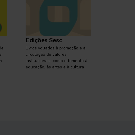
Edições Sesc
Selo Ses
de
Livros voltados à promoção e à
Lançamentos,
e
circulação de valores
reflexões so
m
institucionais, como o fomento à
brasileira em
educação, às artes e à cultura