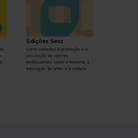
Edições Sesc
Selo Ses
de
Livros voltados à promoção e à
Lançamentos,
e
circulação de valores
reflexões so
m
institucionais, como o fomento à
brasileira em
educação, às artes e à cultura