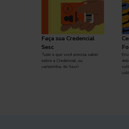
l
Faça sua Credencial
Ce
 SP,
Sesc
Fo
viajar
Tudo o que você precisa saber
Enc
sobre a Credencial, ou
deb
carteirinha, do Sesc!
cul
cult