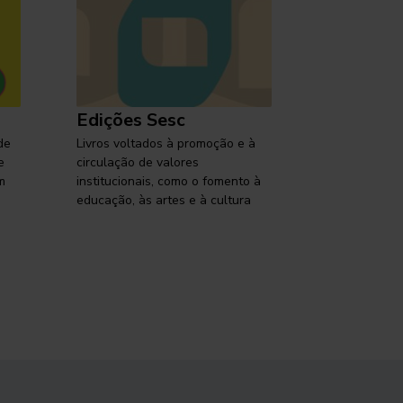
Edições Sesc
Selo Ses
de
Livros voltados à promoção e à
Lançamentos,
e
circulação de valores
reflexões so
m
institucionais, como o fomento à
brasileira em
educação, às artes e à cultura