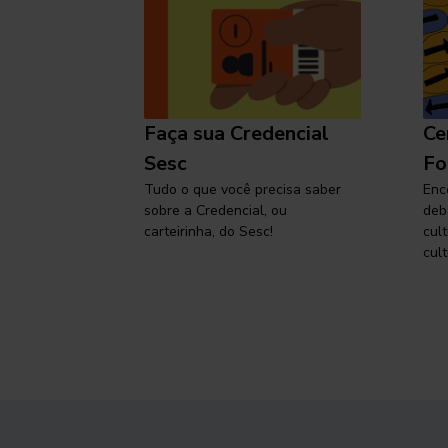
l
Faça sua Credencial
Ce
 SP,
Sesc
Fo
viajar
Tudo o que você precisa saber
Enc
sobre a Credencial, ou
deb
carteirinha, do Sesc!
cul
cult