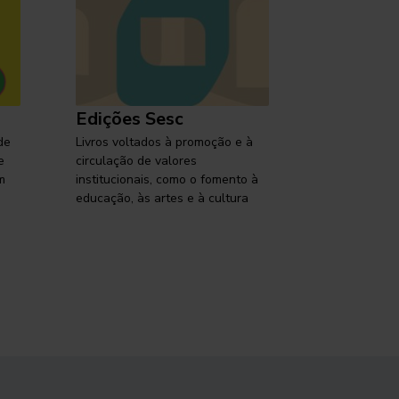
Edições Sesc
Selo Ses
de
Livros voltados à promoção e à
Lançamentos,
e
circulação de valores
reflexões so
m
institucionais, como o fomento à
brasileira em
educação, às artes e à cultura