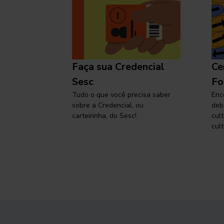
l
Faça sua Credencial
Ce
 SP,
Sesc
Fo
viajar
Tudo o que você precisa saber
Enc
sobre a Credencial, ou
deb
carteirinha, do Sesc!
cul
cult