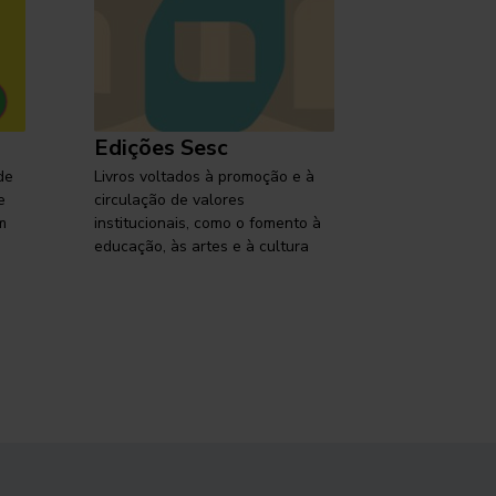
Edições Sesc
Selo Ses
de
Livros voltados à promoção e à
Lançamentos,
e
circulação de valores
reflexões so
m
institucionais, como o fomento à
brasileira em
educação, às artes e à cultura