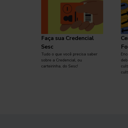
l
Faça sua Credencial
Ce
 SP,
Sesc
Fo
viajar
Tudo o que você precisa saber
Enc
sobre a Credencial, ou
deb
carteirinha, do Sesc!
cul
cult