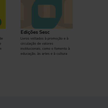
Edições Sesc
Selo Ses
de
Livros voltados à promoção e à
Lançamentos,
e
circulação de valores
reflexões so
m
institucionais, como o fomento à
brasileira em
educação, às artes e à cultura