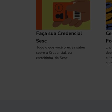
l
Faça sua Credencial
Ce
 SP,
Sesc
Fo
viajar
Tudo o que você precisa saber
Enc
sobre a Credencial, ou
deb
carteirinha, do Sesc!
cul
cult