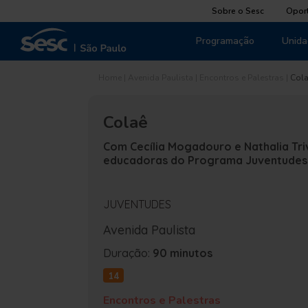
Sobre o Sesc
Opor
Programação
Unida
Home
|
Avenida Paulista
|
Encontros e Palestras
|
Col
Colaê
Com Cecília Mogadouro e Nathalia Triv
educadoras do Programa Juventudes
JUVENTUDES
Avenida Paulista
Duração:
90 minutos
14
Encontros e Palestras