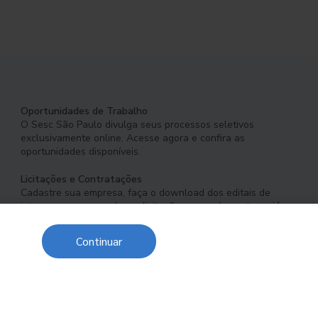
Oportunidades de Trabalho
O Sesc São Paulo divulga seus processos seletivos
exclusivamente online. Acesse agora e confira as
oportunidades disponíveis.
Licitações e Contratações
Cadastre sua empresa, faça o download dos editais de
interesse e acompanhe as licitações em andamento ou já
concluídas.
Continuar