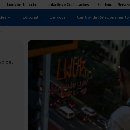
tunidades de Trabalho
Licitações e Contratações
Credencial Plena
des
Editorial
Serviços
Central de Relacionamento
aê
eloni,