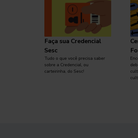
l
Faça sua Credencial
Ce
 SP,
Sesc
Fo
viajar
Tudo o que você precisa saber
Enc
sobre a Credencial, ou
deb
carteirinha, do Sesc!
cul
cult