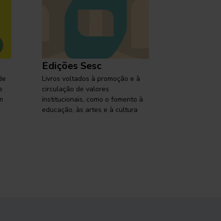
Edições Sesc
Selo Ses
de
Livros voltados à promoção e à
Lançamentos,
e
circulação de valores
reflexões so
m
institucionais, como o fomento à
brasileira em
educação, às artes e à cultura