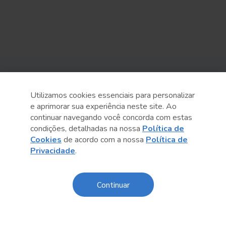
Sobre o Sesc
Utilizamos cookies essenciais para personalizar
Central de Relacionamento
e aprimorar sua experiência neste site. Ao
continuar navegando você concorda com estas
Transparência
condições, detalhadas na nossa
Política de
Cookies
de acordo com a nossa
Política de
Código de Conduta e Ética
Privacidade
.
Política de Privacidade
Política de Cookies
Continuar
Fale Conosco
Créditos