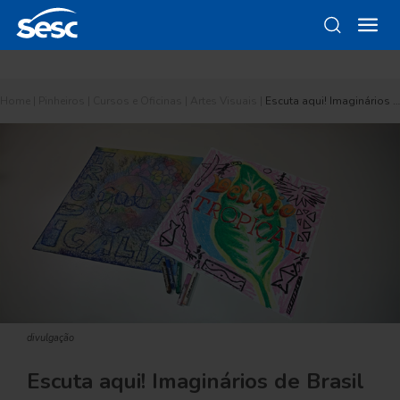
Home
|
Pinheiros
|
Cursos e Oficinas
|
Artes Visuais
|
Escuta aqui! Imaginários …
divulgação
Escuta aqui! Imaginários de Brasil