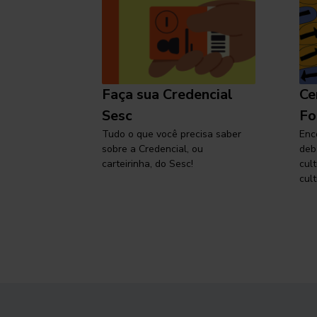
l
Faça sua Credencial
Ce
 SP,
Sesc
Fo
viajar
Tudo o que você precisa saber
Enc
sobre a Credencial, ou
deb
carteirinha, do Sesc!
cul
cult