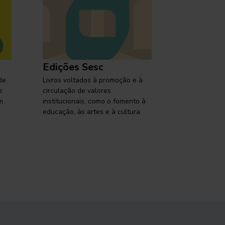
Edições Sesc
Selo Ses
de
Livros voltados à promoção e à
Lançamentos,
e
circulação de valores
reflexões so
m
institucionais, como o fomento à
brasileira em
educação, às artes e à cultura