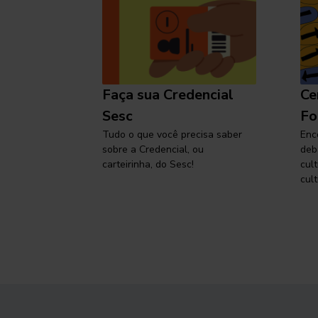
l
Faça sua Credencial
Ce
 SP,
Sesc
Fo
viajar
Tudo o que você precisa saber
Enc
sobre a Credencial, ou
deb
carteirinha, do Sesc!
cul
cult