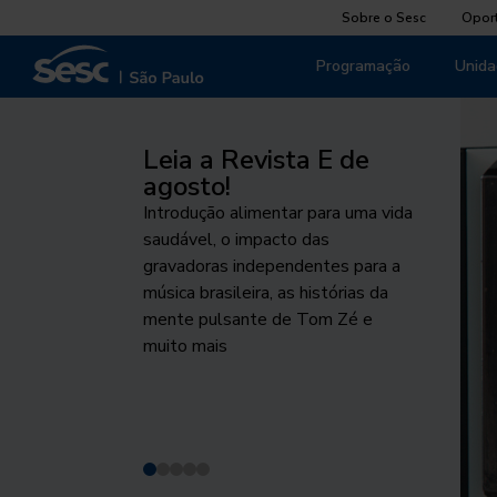
Sobre o Sesc
Opor
Programação
Unida
Leia a Revista E de
Pela Vida das
Palco Giratório
Agosto Indígena
O cuidado que
agosto!
mulheres
sustenta
Um dos maiores projetos de
Programação destaca o
Introdução alimentar para uma vida
Projeto fomenta o debate público
circulação das artes cênicas chega
protagonismo e as tecnologias
Do Peito ao Prato, iniciativa
saudável, o impacto das
sobre respeito, equidade de
a São Paulo. Conheça os
desenvolvidas e utilizadas pelos
voltada à promoção da
gravadoras independentes para a
gênero e proteção da vida
espetáculos desta edição
povos indígenas no Brasil
alimentação saudável na
música brasileira, as histórias da
primeiríssima infância acontece de
mente pulsante de Tom Zé e
1 a 7 de agosto
muito mais