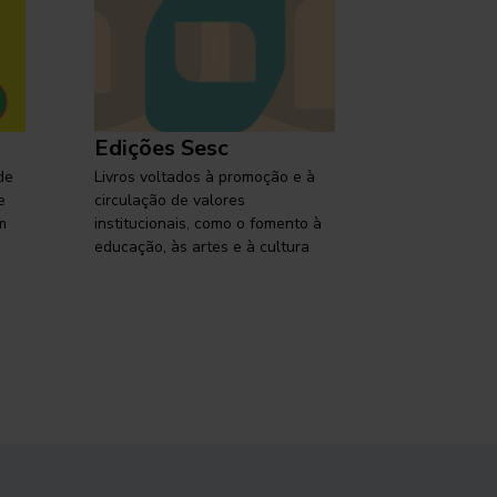
Edições Sesc
Selo Ses
de
Livros voltados à promoção e à
Lançamentos,
e
circulação de valores
reflexões so
m
institucionais, como o fomento à
brasileira em
educação, às artes e à cultura