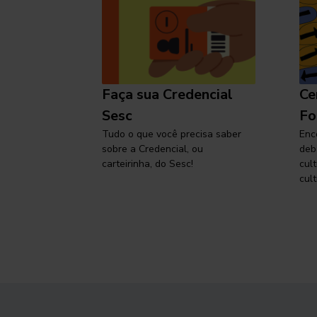
l
Faça sua Credencial
Ce
 SP,
Sesc
Fo
viajar
Tudo o que você precisa saber
Enc
sobre a Credencial, ou
deb
carteirinha, do Sesc!
cul
cult