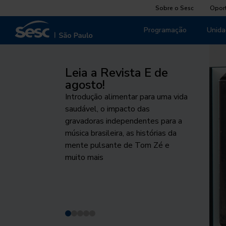
Sobre o Sesc
Opor
Programação
Unida
Leia a Revista E de
Pela Vida das
Palco Giratório
Agosto Indígena
O cuidado que
agosto!
mulheres
sustenta
Um dos maiores projetos de
Programação destaca o
Introdução alimentar para uma vida
Projeto fomenta o debate público
circulação das artes cênicas chega
protagonismo e as tecnologias
Do Peito ao Prato, iniciativa
saudável, o impacto das
sobre respeito, equidade de
a São Paulo. Conheça os
desenvolvidas e utilizadas pelos
voltada à promoção da
gravadoras independentes para a
gênero e proteção da vida
espetáculos desta edição
povos indígenas no Brasil
alimentação saudável na
música brasileira, as histórias da
primeiríssima infância acontece de
mente pulsante de Tom Zé e
1 a 7 de agosto
muito mais