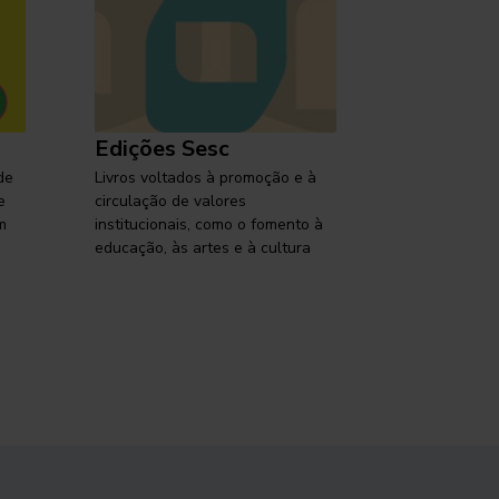
Edições Sesc
Selo Ses
de
Livros voltados à promoção e à
Lançamentos,
e
circulação de valores
reflexões so
m
institucionais, como o fomento à
brasileira em
educação, às artes e à cultura