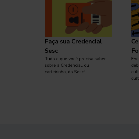
l
Faça sua Credencial
Ce
 SP,
Sesc
Fo
viajar
Tudo o que você precisa saber
Enc
sobre a Credencial, ou
deb
carteirinha, do Sesc!
cul
cult