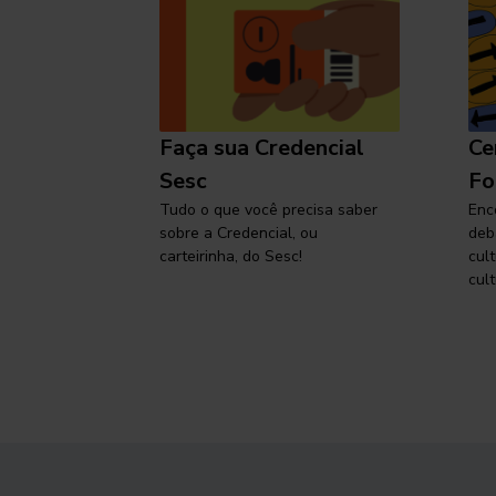
l
Faça sua Credencial
Ce
 SP,
Sesc
Fo
viajar
Tudo o que você precisa saber
Enc
sobre a Credencial, ou
deb
carteirinha, do Sesc!
cul
cult