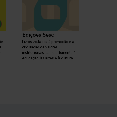
Edições Sesc
Selo Ses
de
Livros voltados à promoção e à
Lançamentos,
e
circulação de valores
reflexões so
m
institucionais, como o fomento à
brasileira em
educação, às artes e à cultura