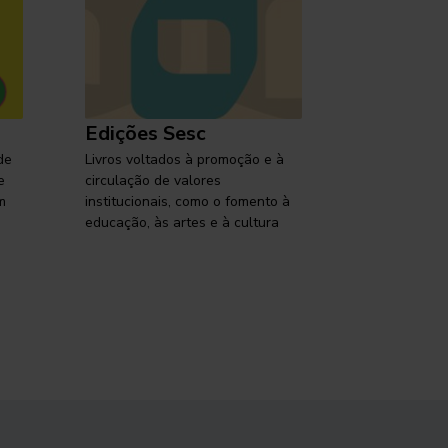
Edições Sesc
Selo Ses
de
Livros voltados à promoção e à
Lançamentos,
e
circulação de valores
reflexões so
m
institucionais, como o fomento à
brasileira em
educação, às artes e à cultura