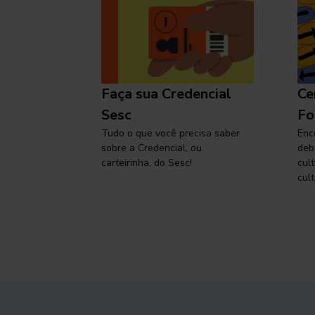
l
Faça sua Credencial
Ce
 SP,
Sesc
Fo
viajar
Tudo o que você precisa saber
Enc
sobre a Credencial, ou
deb
carteirinha, do Sesc!
cul
cult