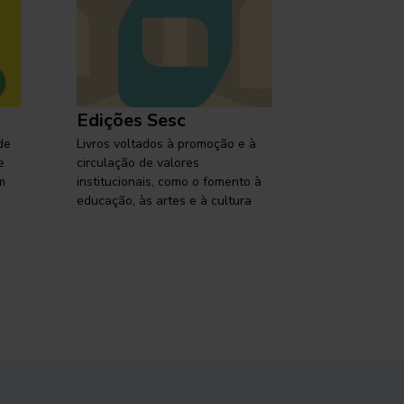
Edições Sesc
Selo Ses
de
Livros voltados à promoção e à
Lançamentos,
e
circulação de valores
reflexões so
m
institucionais, como o fomento à
brasileira em
educação, às artes e à cultura