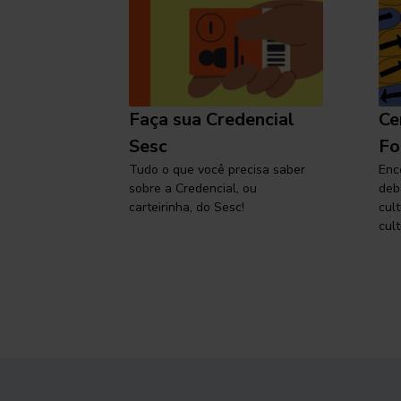
l
Faça sua Credencial
Ce
 SP,
Sesc
Fo
viajar
Tudo o que você precisa saber
Enc
sobre a Credencial, ou
deb
carteirinha, do Sesc!
cul
cult