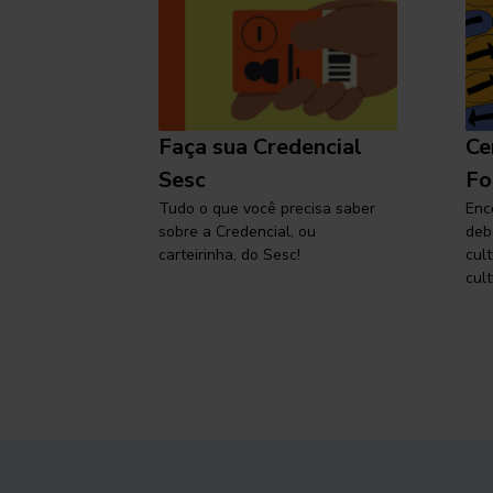
l
Faça sua Credencial
Ce
 SP,
Sesc
Fo
viajar
Tudo o que você precisa saber
Enc
sobre a Credencial, ou
deb
carteirinha, do Sesc!
cul
cult