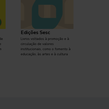
Edições Sesc
Selo Ses
de
Livros voltados à promoção e à
Lançamentos,
e
circulação de valores
reflexões so
m
institucionais, como o fomento à
brasileira em
educação, às artes e à cultura