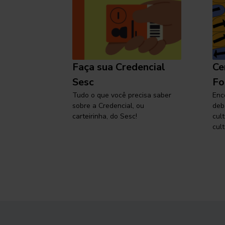
l
Faça sua Credencial
Ce
 SP,
Sesc
Fo
viajar
Tudo o que você precisa saber
Enc
sobre a Credencial, ou
deb
carteirinha, do Sesc!
cul
cult