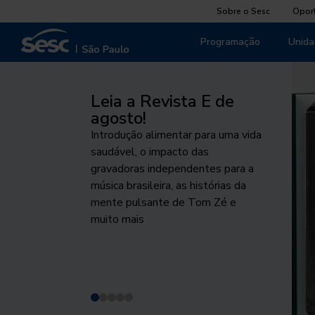
Sobre o Sesc
Opor
Programação
Unida
Leia a Revista E de
Pela Vida das
Palco Giratório
Agosto Indígena
O cuidado que
agosto!
mulheres
sustenta
Um dos maiores projetos de
Programação destaca o
Introdução alimentar para uma vida
Projeto fomenta o debate público
circulação das artes cênicas chega
protagonismo e as tecnologias
Do Peito ao Prato, iniciativa
saudável, o impacto das
sobre respeito, equidade de
a São Paulo. Conheça os
desenvolvidas e utilizadas pelos
voltada à promoção da
gravadoras independentes para a
gênero e proteção da vida
espetáculos desta edição
povos indígenas no Brasil
alimentação saudável na
música brasileira, as histórias da
primeiríssima infância acontece de
mente pulsante de Tom Zé e
1 a 7 de agosto
muito mais