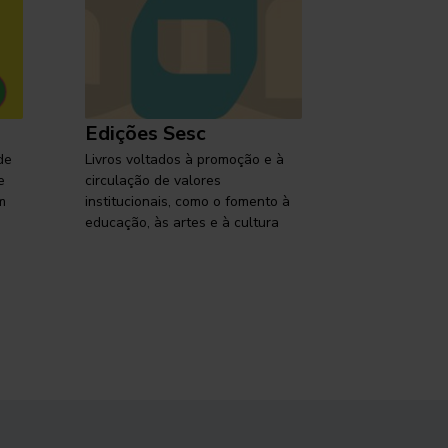
Edições Sesc
Selo Ses
de
Livros voltados à promoção e à
Lançamentos,
e
circulação de valores
reflexões so
m
institucionais, como o fomento à
brasileira em
educação, às artes e à cultura