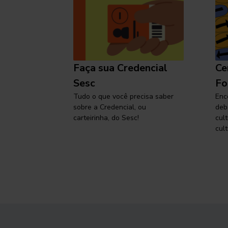
l
Faça sua Credencial
Ce
 SP,
Sesc
Fo
viajar
Tudo o que você precisa saber
Enc
sobre a Credencial, ou
deb
carteirinha, do Sesc!
cul
cult