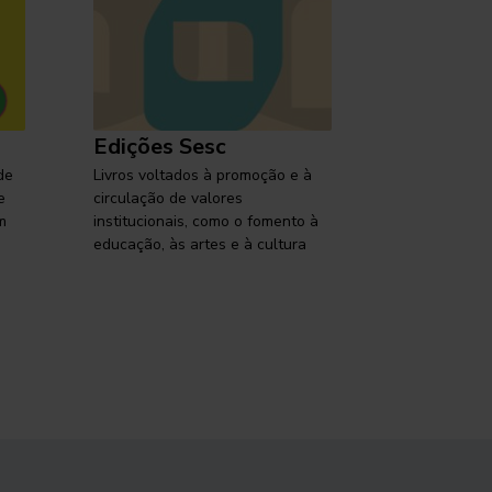
Edições Sesc
Selo Ses
de
Livros voltados à promoção e à
Lançamentos,
e
circulação de valores
reflexões so
m
institucionais, como o fomento à
brasileira em
educação, às artes e à cultura