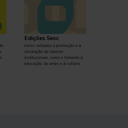
Edições Sesc
Selo Ses
de
Livros voltados à promoção e à
Lançamentos,
e
circulação de valores
reflexões so
m
institucionais, como o fomento à
brasileira em
educação, às artes e à cultura