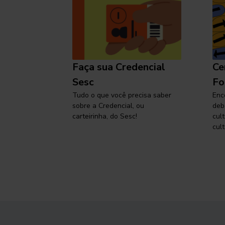
l
Faça sua Credencial
Ce
 SP,
Sesc
Fo
viajar
Tudo o que você precisa saber
Enc
sobre a Credencial, ou
deb
carteirinha, do Sesc!
cul
cult