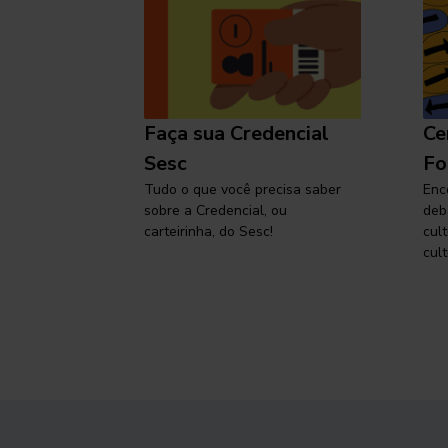
l
Faça sua Credencial
Ce
 SP,
Sesc
Fo
viajar
Tudo o que você precisa saber
Enc
sobre a Credencial, ou
deb
carteirinha, do Sesc!
cul
cult