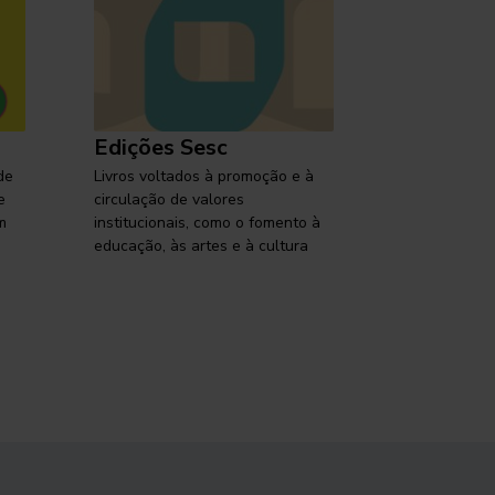
Edições Sesc
Selo Ses
de
Livros voltados à promoção e à
Lançamentos,
e
circulação de valores
reflexões so
m
institucionais, como o fomento à
brasileira em
educação, às artes e à cultura