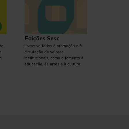
Edições Sesc
Selo Ses
de
Livros voltados à promoção e à
Lançamentos,
e
circulação de valores
reflexões so
m
institucionais, como o fomento à
brasileira em
educação, às artes e à cultura