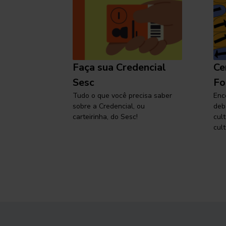
l
Faça sua Credencial
Ce
 SP,
Sesc
Fo
viajar
Tudo o que você precisa saber
Enc
sobre a Credencial, ou
deb
carteirinha, do Sesc!
cul
cult