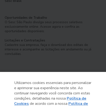
Sesc Brasil
Oportunidades de Trabalho
O Sesc São Paulo divulga seus processos seletivos
exclusivamente online. Acesse agora e confira as
oportunidades disponíveis.
Licitações e Contratações
Cadastre sua empresa, faça o download dos editais de
interesse e acompanhe as licitações em andamento ou já
concluídas.
Utilizamos cookies essenciais para personalizar
e aprimorar sua experiência neste site. Ao
Serviço Social do Comércio
continuar navegando você concorda com estas
Administração Regional no Estado de São Paulo
condições, detalhadas na nossa
Política de
Cookies
de acordo com a nossa
Política de