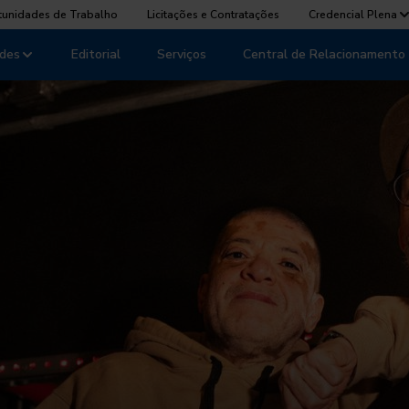
tunidades de Trabalho
Licitações e Contratações
Credencial Plena
des
Editorial
Serviços
Central de Relacionamento