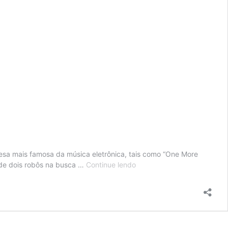
cesa mais famosa da música eletrônica, tais como “One More
Cine
ia de dois robôs na busca …
Continue lendo
Concerto:
Daft
Punk’s
Electroma