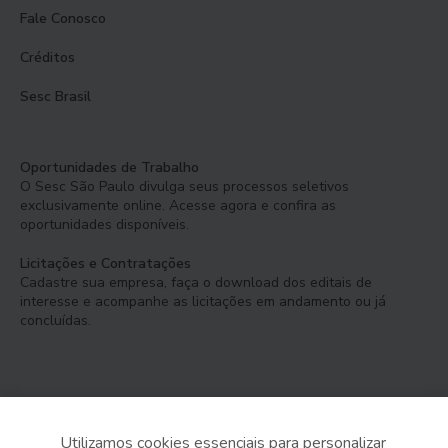
Fale Conosco
Créditos
Sesc Brasil
Oportunidades de Trabalho
O Sesc São Paulo divulga seus processos seletivos
exclusivamente online. Acesse agora e confira as
oportunidades disponíveis.
Licitações e Contratações
Cadastre sua empresa, faça o download dos editais de
interesse e acompanhe as licitações em andamento ou já
concluídas.
Utilizamos cookies essenciais para personalizar