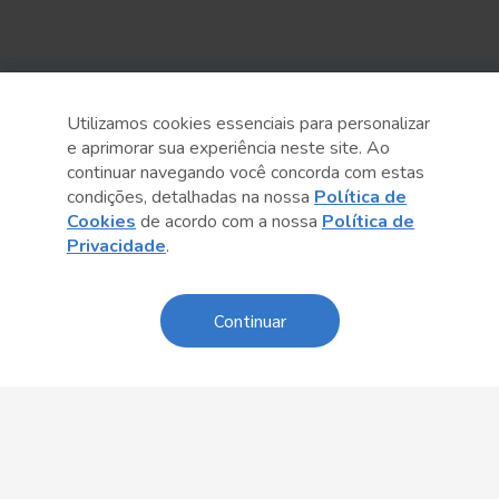
Sobre o Sesc
Utilizamos cookies essenciais para personalizar
e aprimorar sua experiência neste site. Ao
Central de Relacionamento
continuar navegando você concorda com estas
condições, detalhadas na nossa
Política de
Transparência
Cookies
de acordo com a nossa
Política de
Código de Conduta e Ética
Privacidade
.
Política de Privacidade
Continuar
Política de Cookies
Fale Conosco
Créditos
Sesc Brasil