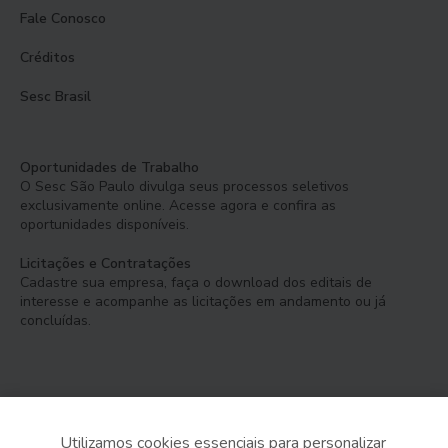
Fale Conosco
Créditos
Sesc Brasil
Oportunidades de Trabalho
O Sesc São Paulo divulga seus processos seletivos
exclusivamente online. Acesse agora e confira as
oportunidades disponíveis.
Licitações e Contratações
Cadastre sua empresa, faça o download dos editais de
interesse e acompanhe as licitações em andamento ou já
concluídas.
Utilizamos cookies essenciais para personalizar