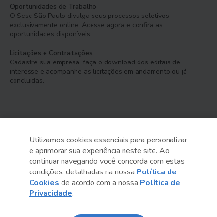
Oportunidades de Trabalho
O Sesc São Paulo divulga seus processos seletivos
exclusivamente online. Acesse agora e confira as
oportunidades disponíveis.
Licitações e Contratações
Cadastre sua empresa, faça o download dos editais de
interesse e acompanhe as licitações em andamento ou já
concluídas.
Utilizamos cookies essenciais para personalizar
e aprimorar sua experiência neste site. Ao
Serviço Social do Comércio
continuar navegando você concorda com estas
Administração Regional no Estado de São Paulo
condições, detalhadas na nossa
Política de
Cookies
de acordo com a nossa
Política de
Sesc São Paulo por aí:
Privacidade
.