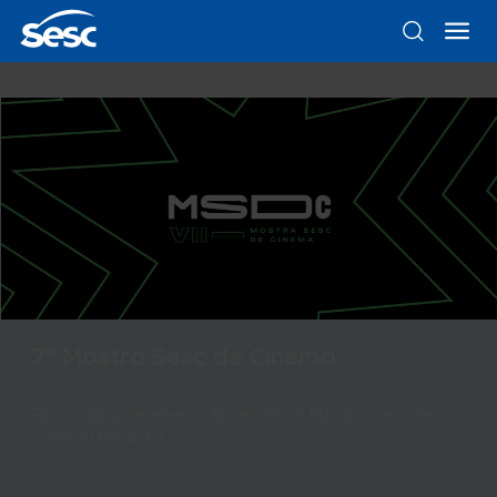
7ª Mostra Sesc de Cinema
Piracicaba recebe os filmes da 7ª Mostra Sesc de
Cinema Paulista