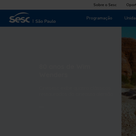
Sobre o Sesc
Opor
Programação
Unida
80 anos de Wim
Wenders
Cinesesc exibe quatro clássicos
restaurados do cineasta alemão