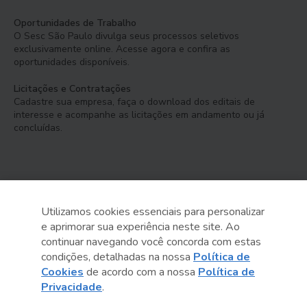
Oportunidades de Trabalho
O Sesc São Paulo divulga seus processos seletivos
exclusivamente online. Acesse agora e confira as
oportunidades disponíveis.
Licitações e Contratações
Cadastre sua empresa, faça o download dos editais de
interesse e acompanhe as licitações em andamento ou já
concluídas.
Utilizamos cookies essenciais para personalizar
e aprimorar sua experiência neste site. Ao
Serviço Social do Comércio
continuar navegando você concorda com estas
Administração Regional no Estado de São Paulo
condições, detalhadas na nossa
Política de
Cookies
de acordo com a nossa
Política de
Sesc São Paulo por aí:
Privacidade
.