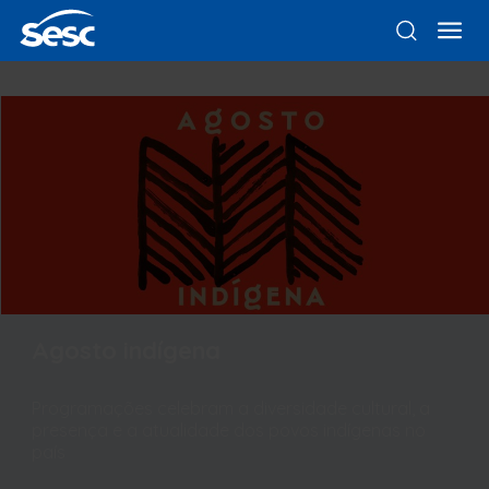
Agosto indígena
Programações celebram a diversidade cultural, a
presença e a atualidade dos povos indígenas no
país