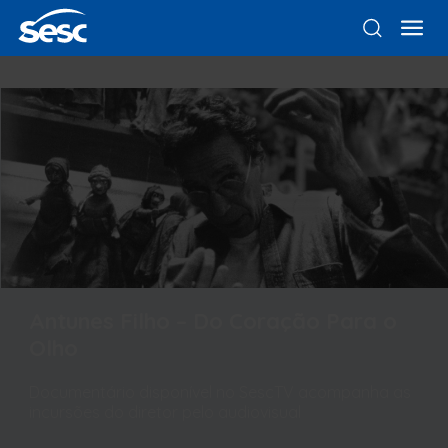
Antunes Filho – Do Coração Para o
Olho
Documentário disponível no SescTV acompanha as
incursões do diretor pelo audiovisual