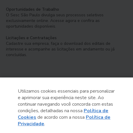
Oportunidades de Trabalho
O Sesc São Paulo divulga seus processos seletivos
exclusivamente online. Acesse agora e confira as
oportunidades disponíveis.
Licitações e Contratações
Cadastre sua empresa, faça o download dos editais de
interesse e acompanhe as licitações em andamento ou já
concluídas.
Utilizamos cookies essenciais para personalizar
e aprimorar sua experiência neste site. Ao
Serviço Social do Comércio
continuar navegando você concorda com estas
Administração Regional no Estado de São Paulo
condições, detalhadas na nossa
Política de
Cookies
de acordo com a nossa
Política de
Sesc São Paulo por aí:
Privacidade
.