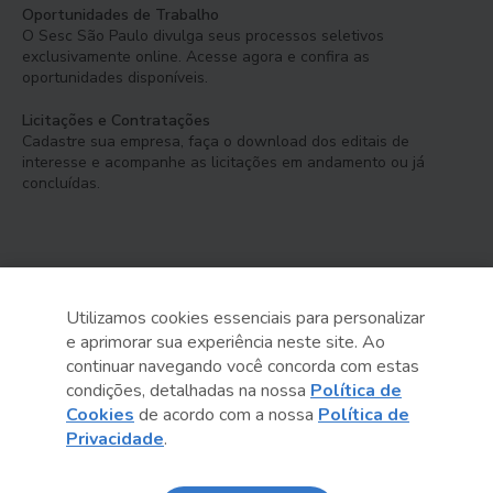
Oportunidades de Trabalho
O Sesc São Paulo divulga seus processos seletivos
exclusivamente online. Acesse agora e confira as
oportunidades disponíveis.
Licitações e Contratações
Cadastre sua empresa, faça o download dos editais de
interesse e acompanhe as licitações em andamento ou já
concluídas.
Utilizamos cookies essenciais para personalizar
e aprimorar sua experiência neste site. Ao
Serviço Social do Comércio
continuar navegando você concorda com estas
Administração Regional no Estado de São Paulo
condições, detalhadas na nossa
Política de
Cookies
de acordo com a nossa
Política de
Sesc São Paulo por aí:
Privacidade
.