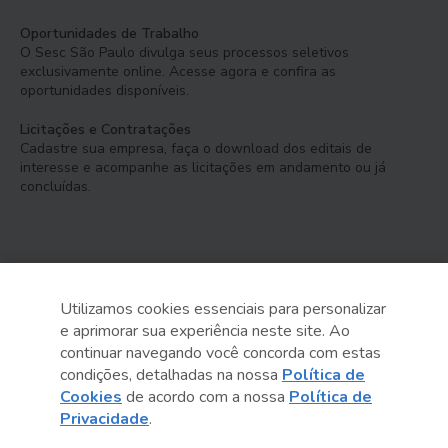
Oportunidades de Trabalho
O Sesc São Paulo divulga seus processos seletivos
exclusivamente online. Acesse agora e confira as
oportunidades disponíveis.
Licitações e Contratações
Cadastre sua empresa, faça o download dos editais de
interesse e acompanhe as licitações em andamento ou já
concluídas.
Utilizamos cookies essenciais para personalizar
e aprimorar sua experiência neste site. Ao
Serviço Social do Comércio
continuar navegando você concorda com estas
Administração Regional no Estado de São Paulo
condições, detalhadas na nossa
Política de
Cookies
de acordo com a nossa
Política de
Sesc São Paulo por aí:
Privacidade
.