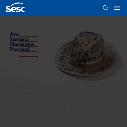
Ars Sonora
Mostra no Sesc Bom Retiro apresenta a produção
visual de Hermeto Pascoal através de desenhos,
objetos e instalações