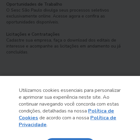
Oportunidades de Trabalho
O Sesc São Paulo divulga seus processos seletivos
exclusivamente online. Acesse agora e confira as
oportunidades disponíveis.
Licitações e Contratações
Cadastre sua empresa, faça o download dos editais de
interesse e acompanhe as licitações em andamento ou já
concluídas.
Utilizamos cookies essenciais para personalizar
e aprimorar sua experiência neste site. Ao
Serviço Social do Comércio
continuar navegando você concorda com estas
Administração Regional no Estado de São Paulo
condições, detalhadas na nossa
Política de
Cookies
de acordo com a nossa
Política de
Sesc São Paulo por aí:
Privacidade
.