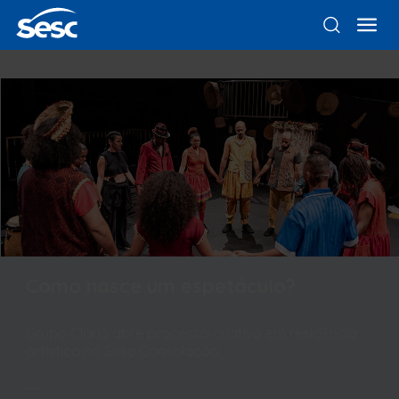
Como nasce um espetáculo?
Grupo Clariô abre processo criativo em residência
artística no Sesc Consolação