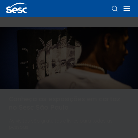
Conheça as exposições em cartaz
no Sesc São Paulo
As visitas são gratuitas e livres para todas as
pessoas