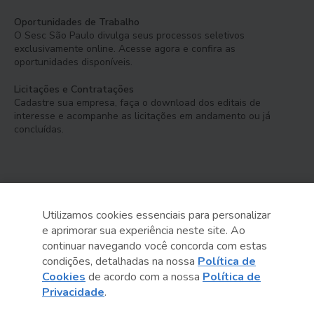
Oportunidades de Trabalho
O Sesc São Paulo divulga seus processos seletivos
exclusivamente online. Acesse agora e confira as
oportunidades disponíveis.
Licitações e Contratações
Cadastre sua empresa, faça o download dos editais de
interesse e acompanhe as licitações em andamento ou já
concluídas.
Utilizamos cookies essenciais para personalizar
e aprimorar sua experiência neste site. Ao
Serviço Social do Comércio
continuar navegando você concorda com estas
Administração Regional no Estado de São Paulo
condições, detalhadas na nossa
Política de
Cookies
de acordo com a nossa
Política de
Sesc São Paulo por aí:
Privacidade
.