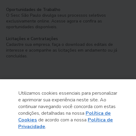
Oportunidades de Trabalho
O Sesc São Paulo divulga seus processos seletivos
exclusivamente online. Acesse agora e confira as
oportunidades disponíveis.
Licitações e Contratações
Cadastre sua empresa, faça o download dos editais de
interesse e acompanhe as licitações em andamento ou já
concluídas.
Utilizamos cookies essenciais para personalizar
e aprimorar sua experiência neste site. Ao
Serviço Social do Comércio
continuar navegando você concorda com estas
Administração Regional no Estado de São Paulo
condições, detalhadas na nossa
Política de
Cookies
de acordo com a nossa
Política de
Sesc São Paulo por aí:
Privacidade
.