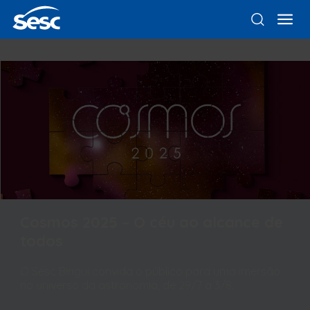
Cosmos 2025 – O céu ao alcance de
todos
O Sesc Birigui convida o público para uma imersão
no universo da astronomia, de 29/7 a 3/8.