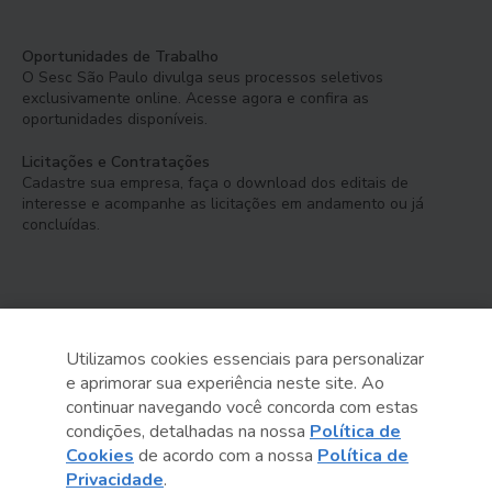
Oportunidades de Trabalho
O Sesc São Paulo divulga seus processos seletivos
exclusivamente online. Acesse agora e confira as
oportunidades disponíveis.
Licitações e Contratações
Cadastre sua empresa, faça o download dos editais de
interesse e acompanhe as licitações em andamento ou já
concluídas.
Utilizamos cookies essenciais para personalizar
e aprimorar sua experiência neste site. Ao
Serviço Social do Comércio
continuar navegando você concorda com estas
Administração Regional no Estado de São Paulo
condições, detalhadas na nossa
Política de
Cookies
de acordo com a nossa
Política de
Sesc São Paulo por aí:
Privacidade
.