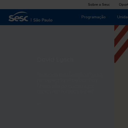
Sobre o Sesc
Opor
Programação
Unida
David Lynch
Realizada pelo Sesc São Paulo,
retrospectiva exibe parte da
filmografia do cineasta em
cópias restauradas em 4K