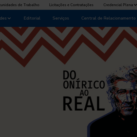
tunidades de Trabalho
Licitações e Contratações
Credencial Plena
des
Editorial
Serviços
Central de Relacionamento