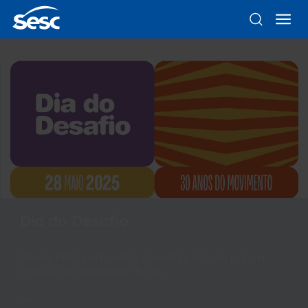
Dia do Desafio
Desde 1995, campanha convida pessoas para a
prática de atividades físicas