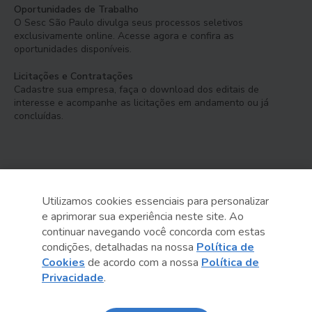
Oportunidades de Trabalho
O Sesc São Paulo divulga seus processos seletivos
exclusivamente online. Acesse agora e confira as
oportunidades disponíveis.
Licitações e Contratações
Cadastre sua empresa, faça o download dos editais de
interesse e acompanhe as licitações em andamento ou já
concluídas.
Utilizamos cookies essenciais para personalizar
e aprimorar sua experiência neste site. Ao
Serviço Social do Comércio
continuar navegando você concorda com estas
Administração Regional no Estado de São Paulo
condições, detalhadas na nossa
Política de
Cookies
de acordo com a nossa
Política de
Sesc São Paulo por aí:
Privacidade
.