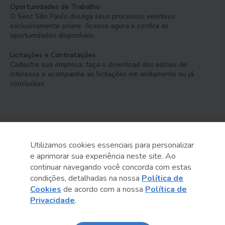
Oportunidades de Trabalho
O Sesc São Paulo divulga seus processos seletivos
exclusivamente online. Acesse agora e confira as
oportunidades disponíveis.
Licitações e Contratações
Cadastre sua empresa, faça o download dos editais de
interesse e acompanhe as licitações em andamento ou já
concluídas.
Utilizamos cookies essenciais para personalizar
e aprimorar sua experiência neste site. Ao
Serviço Social do Comércio
continuar navegando você concorda com estas
Administração Regional no Estado de São Paulo
condições, detalhadas na nossa
Política de
Cookies
de acordo com a nossa
Política de
Sesc São Paulo por aí:
Privacidade
.