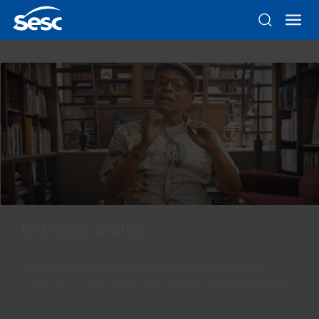
EAD Sesc Digital
Explore novos interesses e experimente novas
práticas, no seu ritmo, com cursos livres e gratuitos