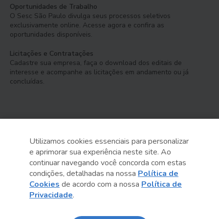
Oportunidades de Trabalho
O Sesc São Paulo divulga seus processos seletivos
exclusivamente online. Acesse agora e confira as
oportunidades disponíveis.
Licitações e Contratações
Cadastre sua empresa, faça o download dos editais de
interesse e acompanhe as licitações em andamento ou já
concluídas.
Utilizamos cookies essenciais para personalizar
e aprimorar sua experiência neste site. Ao
Serviço Social do Comércio
continuar navegando você concorda com estas
Administração Regional no Estado de São Paulo
condições, detalhadas na nossa
Política de
Cookies
de acordo com a nossa
Política de
Sesc São Paulo por aí:
Privacidade
.