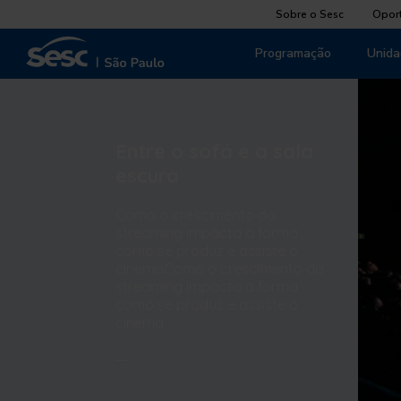
Sobre o Sesc
Opor
Programação
Unida
Entre o sofá e a sala
escura
Como o crescimento do
streaming impacta a forma
como se produz e assiste o
cinemaComo o crescimento do
streaming impacta a forma
como se produz e assiste o
cinema