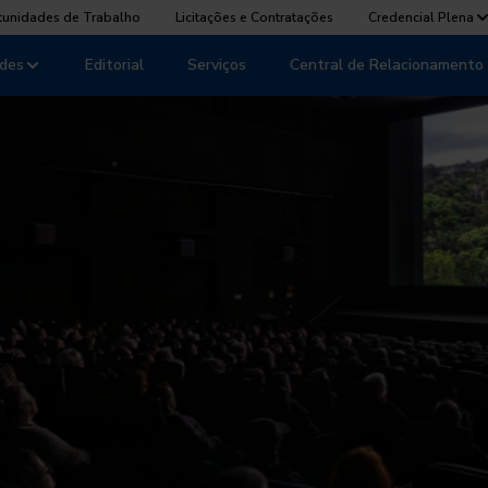
tunidades de Trabalho
Licitações e Contratações
Credencial Plena
des
Editorial
Serviços
Central de Relacionamento