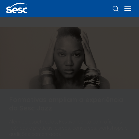
Formativas ampliam a experiência
do Sesc Jazz
Além de espetáculos, Festival conta com oficinas
teóricas e práticas, cursos, conversas, workshops e
audições comentadas