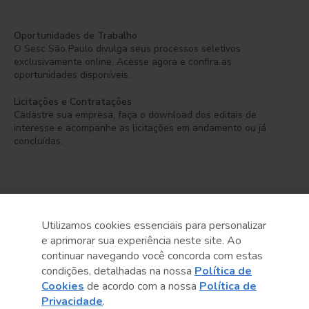
Oportunidades de Trabalho
O Sesc São Paulo divulga seus processos seletivos
exclusivamente online. Acesse agora e confira as
oportunidades disponíveis.
Licitações e Contratações
Cadastre sua empresa, faça o download dos editais de
interesse e acompanhe as licitações em andamento ou já
concluídas.
Utilizamos cookies essenciais para personalizar
e aprimorar sua experiência neste site. Ao
Serviço Social do Comércio
continuar navegando você concorda com estas
Administração Regional no Estado de São Paulo
condições, detalhadas na nossa
Política de
Cookies
de acordo com a nossa
Política de
Sesc São Paulo por aí:
Privacidade
.