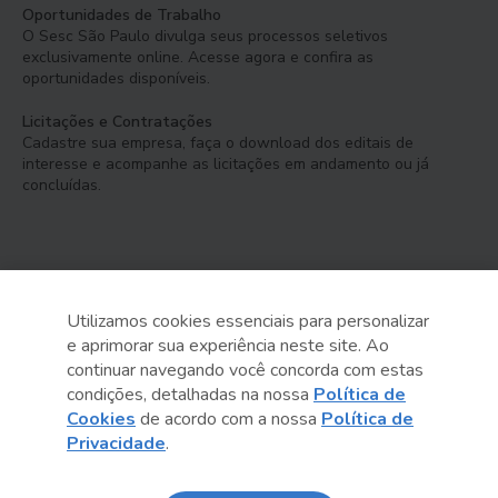
Oportunidades de Trabalho
O Sesc São Paulo divulga seus processos seletivos
exclusivamente online. Acesse agora e confira as
oportunidades disponíveis.
Licitações e Contratações
Cadastre sua empresa, faça o download dos editais de
interesse e acompanhe as licitações em andamento ou já
concluídas.
Utilizamos cookies essenciais para personalizar
e aprimorar sua experiência neste site. Ao
Serviço Social do Comércio
continuar navegando você concorda com estas
Administração Regional no Estado de São Paulo
condições, detalhadas na nossa
Política de
Cookies
de acordo com a nossa
Política de
Sesc São Paulo por aí:
Privacidade
.