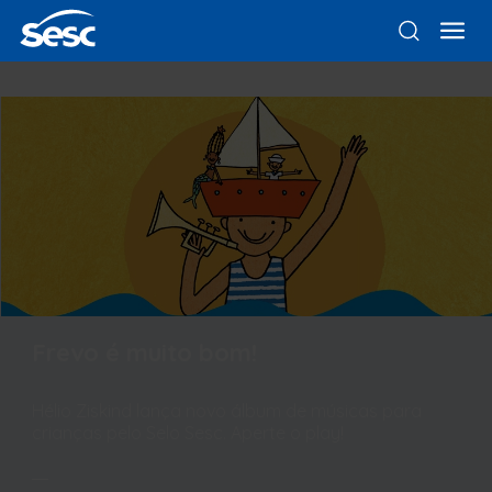
Frevo é muito bom!
Hélio Ziskind lança novo álbum de músicas para
crianças pelo Selo Sesc. Aperte o play!