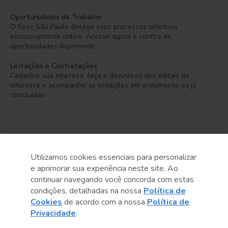
Oportunidades de Trabalho
O Sesc São Paulo divulga seus processos seletivos
exclusivamente online. Acesse agora e confira as
oportunidades disponíveis.
Licitações e Contratações
Cadastre sua empresa, faça o download dos editais de
interesse e acompanhe as licitações em andamento ou já
concluídas.
Utilizamos cookies essenciais para personalizar
e aprimorar sua experiência neste site. Ao
Serviço Social do Comércio
continuar navegando você concorda com estas
Administração Regional no Estado de São Paulo
condições, detalhadas na nossa
Política de
Cookies
de acordo com a nossa
Política de
Sesc São Paulo por aí:
Privacidade
.