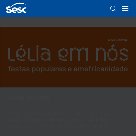
Lélia em nós
Mostra no Sesc Vila Mariana celebra a cultura
amefricana inspirada na produção de Lélia
Gonzalez e no livro Festas populares no Brasil