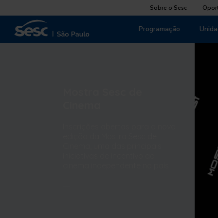
Sobre o Sesc
Opor
Programação
Unida
Mostra Sesc de
Cinema
Inscrições abertas para a nova
edição da Mostra Sesc de
Cinema, uma das principais
iniciativas de incentivo ao
cinema independente no país