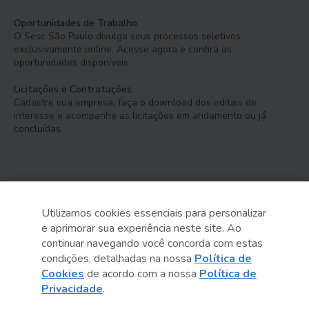
Oportunidades de Trabalho
O Sesc São Paulo divulga seus processos seletivos
exclusivamente online. Acesse agora e confira as
oportunidades disponíveis.
Licitações e Contratações
Cadastre sua empresa, faça o download dos editais de
interesse e acompanhe as licitações em andamento ou já
concluídas.
Utilizamos cookies essenciais para personalizar
e aprimorar sua experiência neste site. Ao
Serviço Social do Comércio
continuar navegando você concorda com estas
Administração Regional no Estado de São Paulo
condições, detalhadas na nossa
Política de
Cookies
de acordo com a nossa
Política de
Sesc São Paulo por aí:
Privacidade
.