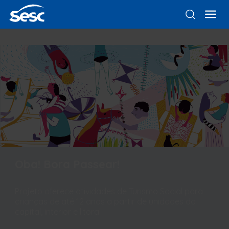
Oba! Bora Passear!
Projeto oferece atividades de Turismo Social para
crianças de até 12 anos a partir de unidades da
capital, interior e litoral