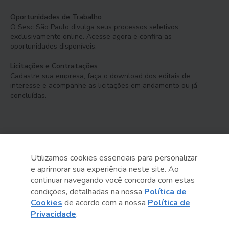
Oportunidades de Trabalho
O Sesc São Paulo divulga seus processos seletivos
exclusivamente online. Acesse agora e confira as
oportunidades disponíveis.
Licitações e Contratações
Cadastre sua empresa, faça o download dos editais de
interesse e acompanhe as licitações em andamento ou já
concluídas.
Utilizamos cookies essenciais para personalizar
e aprimorar sua experiência neste site. Ao
Serviço Social do Comércio
continuar navegando você concorda com estas
Administração Regional no Estado de São Paulo
condições, detalhadas na nossa
Política de
Cookies
de acordo com a nossa
Política de
Sesc São Paulo por aí:
Privacidade
.